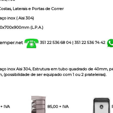
stas, Laterais e Portas de Correr
o inox ( Aisi 304)
0x700x900mm (L.P.A.)
emper.net
351 22 536 68 04
| 351
22 536 74 42
ço inox Aisi 304
, Estrutura em tubo quadrado de 40mm, p
(possibilidade de ser equipado com 1 ou 2 prateleiras).
+ IVA
85,00 + IVA