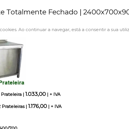
te Totalmente Fechado | 2400x700
a cookies. Ao continuar a navegar, está a consentir a sua utili
1.033,00
 Prateleira
|
| + IVA
1.176,00
 Prateleiras
|
| + IVA
400/700