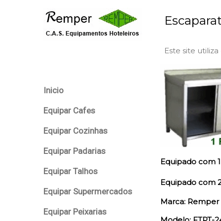
Escapara
Este site utiliz
Inicio
Equipar Cafes
Equipar Cozinhas
Equipar Padarias
Equipado c
om 1
Equipar Talhos
Equipado c
om 2
Equipar Supermercados
Marca: Remper
Equipar Peixarias
Modelo: FTPT-2