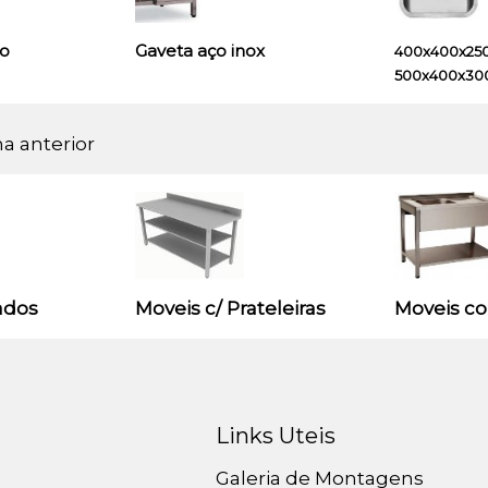
ão
Gaveta aço inox
400x400x250 
500x400x300 
na anterior
ados
Moveis c/ Prateleiras
Moveis c
Links Uteis
Galeria de Montagens