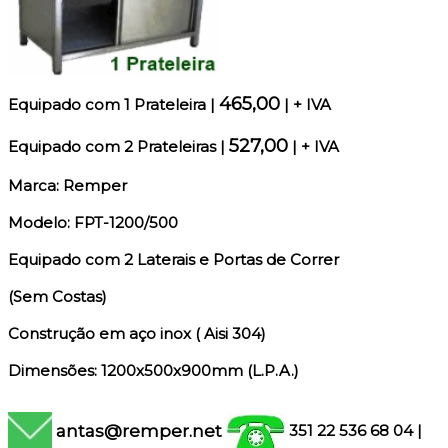
465,00
Equipado c
om 1 Prateleira
|
| + IVA
527,00
Equipado c
om 2 Prateleiras
|
| + IVA
Marca: Remper
Modelo: FPT-1200/500
Equipado com 2 Laterais e Portas de Correr
(
Sem Costas)
Construção em aço inox ( Aisi 304)
Dimensões: 1200x500x900mm (L.P.A.)
antas@remper.net
351 22 536 68 04
|