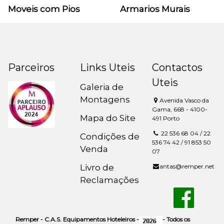
Moveis com Pios
Armarios Murais
Parceiros
Links Uteis
Contactos
Uteis
Galeria de
Montagens
Avenida Vasco da
Gama, 668 - 4100-
Mapa do Site
491 Porto
22 536 68 04 / 22
Condições de
536 74 42 / 91 853 50
Venda
07
Livro de
antas@remper.net
Reclamações
Remper - C.A.S. Equipamentos Hoteleiros -
- Todos os