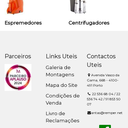
Espremedores
Centrifugadores
Parceiros
Links Uteis
Contactos
Uteis
Galeria de
Montagens
Avenida Vasco da
Gama, 668 - 4100-
Mapa do Site
491 Porto
22 536 68 04 / 22
Condições de
536 74 42 / 91 853 50
Venda
07
Livro de
antas@remper.net
Reclamações