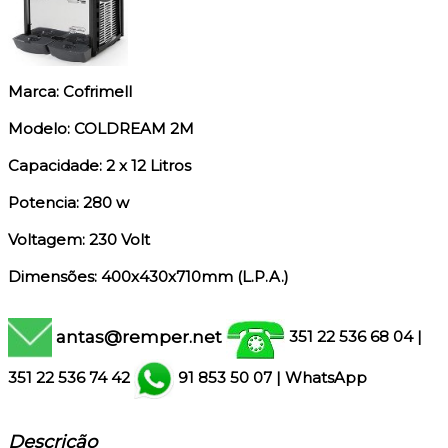
Marca: Cofrimell
Modelo: COLDREAM 2M
Capacidade: 2 x 12 Litros
Potencia: 280 w
Voltagem: 230 Volt
Dimensões: 400x430x710mm (L.P.A.)
antas@remper.net
351 22 536 68 04
|
351
22 536 74 42
91 853 50 07
|
WhatsApp
Descrição