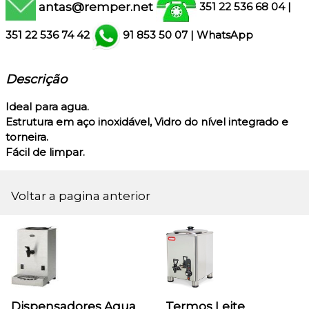
antas@remper.net
351 22 536 68 04
|
351
22 536 74 42
91 853 50 07
|
WhatsApp
Descrição
Ideal para agua.
Estrutura em aço inoxidável, Vidro do nível integrado e
torneira.
Fácil de limpar.
Voltar a pagina anterior
Dispensadores Agua
Termos Leite