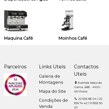
Maquina Café
Moinhos Café
Parceiros
Links Uteis
Contactos
Uteis
Galeria de
Montagens
Avenida Vasco da
Gama, 668 - 4100-
Mapa do Site
491 Porto
22 536 68 04 / 22
Condições de
536 74 42 / 91 853 50
Venda
07