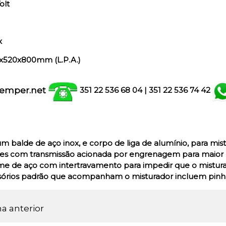
olt
x
x520x800mm (L.P.A.)
emper.net
351 22 536 68 04
| 351
22 536 74 42
 balde de aço inox, e corpo de liga de alumínio, para mist
es com transmissão acionada por engrenagem para maior d
me de aço com intertravamento para impedir que o mistura
ssórios padrão que acompanham o misturador incluem pinh
na anterior