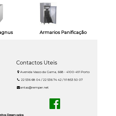
agnus
Armarios Panificação
Contactos Uteis
Avenida Vasco da Gama, 668 - 4100-491 Porto
22 536 68 04 / 22 536 74 42 / 91 853 50 07
antas@remper.net
reitos Reservados