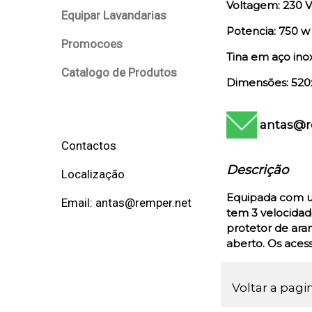
Voltagem: 230 V
Equipar Lavandarias
Potencia: 750 w
Promocoes
Tina em aço ino
Catalogo de Produtos
Dimensões: 520
antas@r
Contactos
Descrição
Localização
Equipada com um
Email: antas@remper.net
tem 3 velocidad
protetor de ara
aberto. Os ace
Voltar a pagi