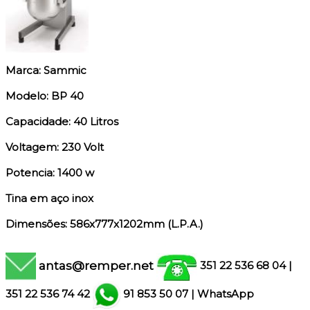
Marca: Sammic
Modelo: BP 40
Capacidade: 40 Litros
Voltagem: 230 Volt
Potencia: 1400 w
Tina em aço inox
Dimensões: 586x777x1202mm (L.P.A.)
antas@remper.net
351 22 536 68 04
|
351
22 536 74 42
91 853 50 07
|
WhatsApp