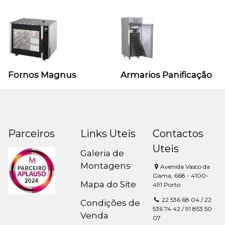
Fornos Magnus
Armarios Panificação
Parceiros
Links Uteis
Contactos
Uteis
Galeria de
Montagens
Avenida Vasco da
Gama, 668 - 4100-
Mapa do Site
491 Porto
22 536 68 04 / 22
Condições de
536 74 42 / 91 853 50
Venda
07