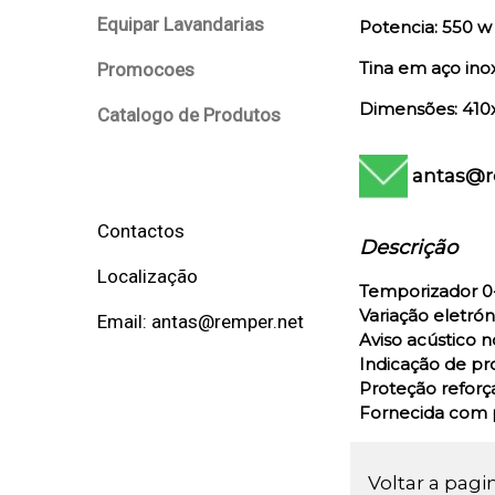
Equipar Lavandarias
Potencia: 550 w
Tina em aço ino
Promocoes
Dimensões: 410
Catalogo de Produtos
antas@r
Contactos
Descrição
Localização
Temporizador 0-
Variação eletrón
Email: antas@remper.net
Aviso acústico n
Indicação de pr
Proteção reforç
Fornecida com p
Voltar a pagi