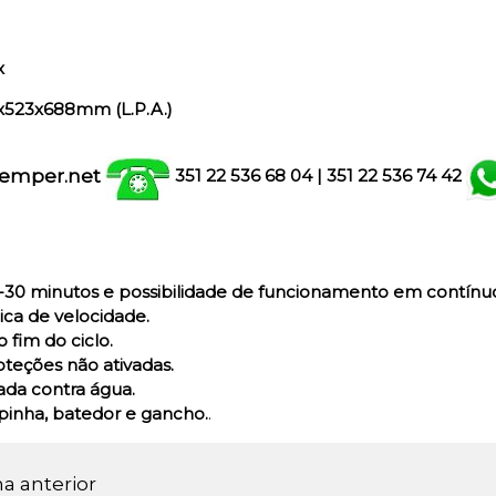
x
x523x688mm (L.P.A.)
emper.net
351 22 536 68 04
| 351
22 536 74 42
30 minutos e possibilidade de funcionamento em contínu
ica de velocidade.
o fim do ciclo.
oteções não ativadas.
ada contra água.
inha, batedor e gancho.
.
na anterior