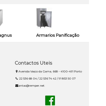
agnus
Armarios Panificação
Contactos Uteis
Avenida Vasco da Gama, 668 - 4100-491 Porto
22 536 68 04 / 22 536 74 42 / 91 853 50 07
antas@remper.net