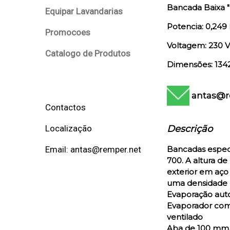
Bancada Baixa "
Equipar Lavandarias
Potencia: 0,249
Promocoes
Voltagem: 230 V
Catalogo de Produtos
Dimensões: 134
antas@r
Contactos
Descrição
Localização
Bancadas especi
Email: antas@remper.net
700. A altura d
exterior em aço
uma densidade d
Evaporação aut
Evaporador com 
ventilado
Aba de 100 mm