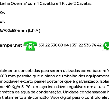
Linha Queima" com 1 Gavetão e 1 Kit de 2 Gavetas
 Kw
olt
2x700x584mm (L.P.A.)
emper.net
351 22 536 68 04
| 351
22 536 74 42
almente concebidas para serem utilizadas como base ref
e 600 mm permite que o plano de trabalho dos equipament
 inoxidável, exceto painel posterior que é galvanizado. Is
e 40 Kg/m3. Pés em aço inoxidável reguláveis em altura. 
omática da água da condensação. Unidade condensadora h
tratamento anti-corrosão. Visor digital para o controlo el
.