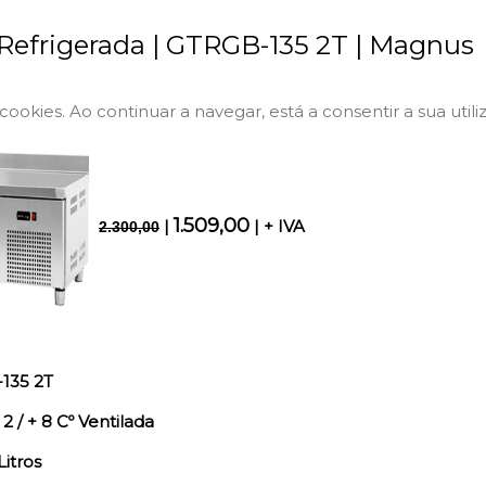
Refrigerada | GTRGB-135 2T | Magnus
a cookies. Ao continuar a navegar, está a consentir a sua utili
1.509,00
|
| + IVA
2.300,00
135 2T
2 / + 8 Cº Ventilada
itros