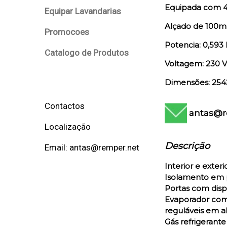
Equipada com 4
Equipar Lavandarias
Alçado de 100
Promocoes
Potencia: 0,593
Catalogo de Produtos
Voltagem: 230 V
Dimensões: 254
Contactos
antas@r
Localização
Descrição
Email: antas@remper.net
Interior e exter
Isolamento em p
Portas com disp
Evaporador com 
reguláveis em a
Gás refrigerante