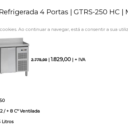
efrigerada 4 Portas | GTRS-250 HC |
a cookies. Ao continuar a navegar, está a consentir a sua utili
1.829,00
|
| + IVA
2.775,00
50
2 / + 8 Cº Ventilada
 Litros