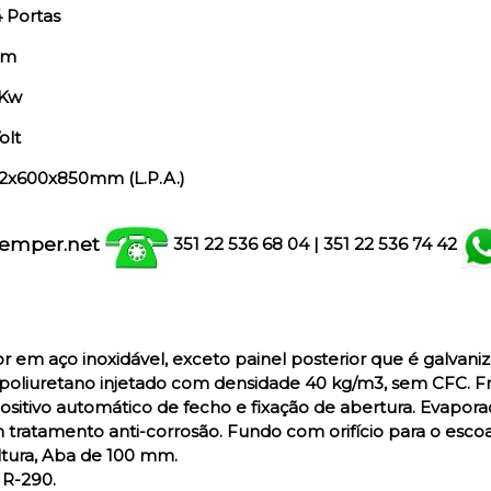
 Portas
mm
 Kw
olt
2x600x850mm (L.P.A.)
emper.net
351 22 536 68 04
| 351
22 536 74 42
ior em aço inoxidável, exceto painel posterior que é galvan
oliuretano injetado com densidade 40 kg/m3, sem CFC. Frio 
ositivo automático de fecho e fixação de abertura. Evapo
tratamento anti-corrosão. Fundo com orifício para o esco
ltura, Aba de 100 mm.
 R-290.