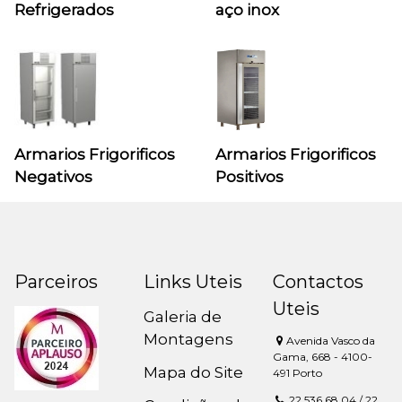
Refrigerados
aço inox
Armarios Frigorificos
Armarios Frigorificos
Negativos
Positivos
Parceiros
Links Uteis
Contactos
Uteis
Galeria de
Montagens
Avenida Vasco da
Gama, 668 - 4100-
Mapa do Site
491 Porto
22 536 68 04 / 22