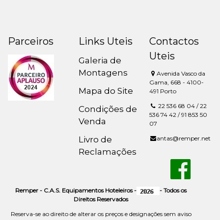
Parceiros
Links Uteis
Contactos
Uteis
Galeria de
Montagens
Avenida Vasco da
Gama, 668 - 4100-
Mapa do Site
491 Porto
22 536 68 04 / 22
Condições de
536 74 42 / 91 853 50
Venda
07
Livro de
antas@remper.net
Reclamações
Remper - C.A.S. Equipamentos Hoteleiros -
- Todos os
Direitos Reservados
Reserva-se ao direito de alterar os preços e designações sem aviso