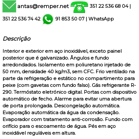
antas@remper.net
351 22 536 68 04
|
351
22 536 74 42
91 853 50 07
|
WhatsApp
Descrição
Interior e exterior em aço inoxidável, exceto painel
posterior que é galvanizado. Ângulos e fundo
arredondados. Isolamento em poliuretano injetado de
50 mm, densidade 40 kg/m3, sem CFC. Frio ventilado na
parte da refrigeração e estático no compartimento para
peixe (com gavetas com fundo falso). Gás refrigerante R-
290. Termóstato eletrónico digital. Portas com dispositivo
automático de fecho. Alarme para evitar uma abertura
de porta prolongada. Descongelação automática.
Evaporação automática da água da condensação.
Evaporador com tratamento anti-corrosão. Fundo com
orifício para o escoamento de água. Pés em aço
inoxidável reguláveis em altura.