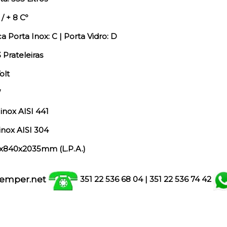
/ + 8 Cº
a Porta Inox: C |
Porta Vidro: D
Prateleiras
olt
W
inox AISI 441
inox AISI 304
x840x2035mm (L.P.A.)
emper.net
351 22 536 68 04
| 351
22 536 74 42