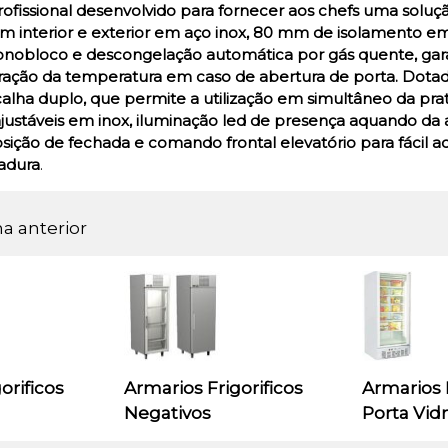
fissional desenvolvido para fornecer aos chefs uma soluç
m interior e exterior em aço inox, 80 mm de isolamento em 
obloco e descongelação automática por gás quente, gara
ração da temperatura em caso de abertura de porta. Dotado 
lha duplo, que permite a utilização em simultâneo da prate
ajustáveis em inox, iluminação led de presença aquando da
sição de fechada e comando frontal elevatório para fáci
adura
.
na anterior
orificos
Armarios Frigorificos
Armarios 
Negativos
Porta Vid