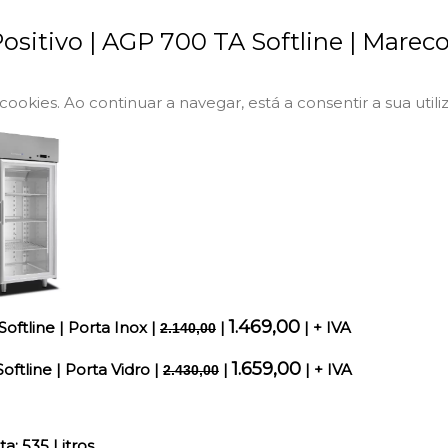
ositivo | AGP 700 TA Softline | Marec
a cookies. Ao continuar a navegar, está a consentir a sua utili
1.469,00
Softline
|
Porta Inox
|
|
| + IVA
2.140,00
1.659,00
oftline
|
Porta Vidro
|
|
| + IVA
2.430,00
a: 535 Litros