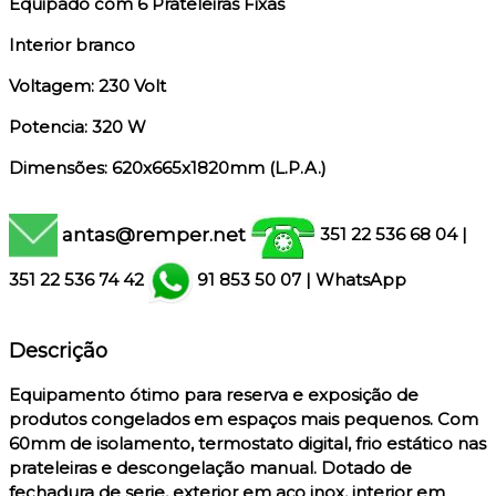
Equipado com 6 Prateleiras Fixas
Interior branco
Voltagem: 230 Volt
Potencia: 320 W
Dimensões: 620x665x1820mm (L.P.A.)
antas@remper.net
351 22 536 68 04
|
351
22 536 74 42
91 853 50 07
|
WhatsApp
Descrição
Equipamento ótimo para reserva e exposição de
produtos congelados em espaços mais pequenos. Com
60mm de isolamento, termostato digital, frio estático nas
prateleiras e descongelação manual. Dotado de
fechadura de serie, exterior em aço inox, interior em