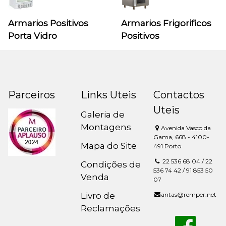
Armarios Positivos
Armarios Frigorificos
Porta Vidro
Positivos
Parceiros
Links Uteis
Contactos
Uteis
Galeria de
Montagens
Avenida Vasco da
Gama, 668 - 4100-
Mapa do Site
491 Porto
22 536 68 04 / 22
Condições de
536 74 42 / 91 853 50
Venda
07
Livro de
antas@remper.net
Reclamações