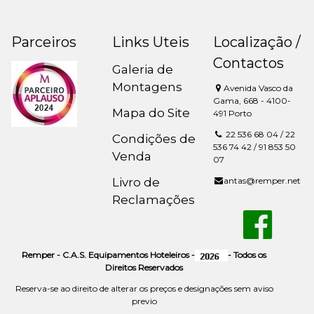
Parceiros
Links Uteis
Localização /
Contactos
Galeria de
Montagens
Avenida Vasco da
Gama, 668 - 4100-
Mapa do Site
491 Porto
22 536 68 04 / 22
Condições de
536 74 42 / 91 853 50
Venda
07
Livro de
antas@remper.net
Reclamações
Remper - C.A.S. Equipamentos Hoteleiros -
- Todos os
Direitos Reservados
Reserva-se ao direito de alterar os preços e designações sem aviso
previo